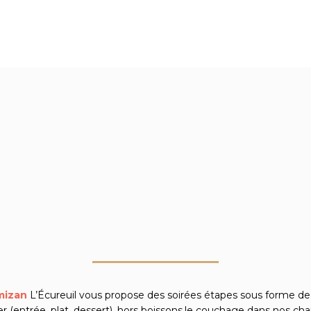
mizan
L’Écureuil vous propose
des soirées étapes
sous forme de
r (entrée, plat, dessert), hors boissons,le couchage dans nos