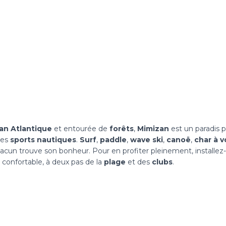
éan Atlantique
et entourée de
forêts
,
Mimizan
est un paradis 
des
sports nautiques
.
Surf
,
paddle
,
wave ski
,
canoë
,
char à v
chacun trouve son bonheur. Pour en profiter pleinement, installe
confortable, à deux pas de la
plage
et des
clubs
.